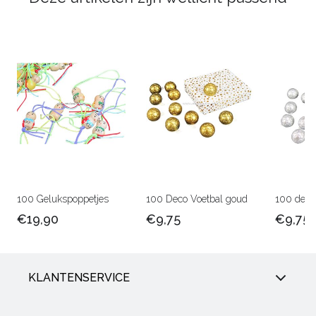
100 Gelukspoppetjes
100 Deco Voetbal goud
100 deco 
€19,90
€9,75
€9,75
KLANTENSERVICE