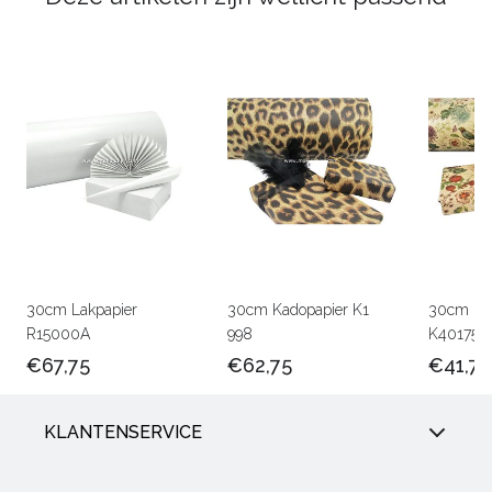
30cm Lakpapier
30cm Kadopapier K1
30cm Kra
R15000A
998
K401756
€67,75
€62,75
€41,75
KLANTENSERVICE