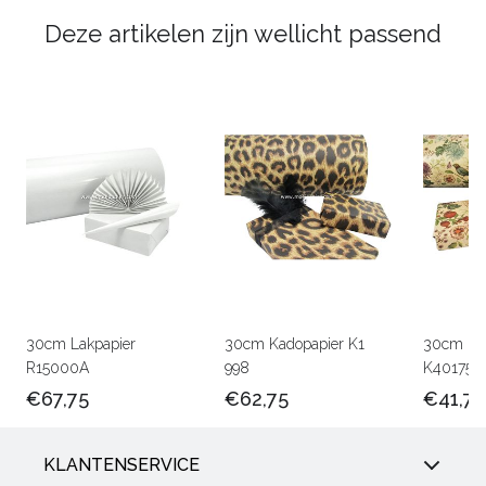
Deze artikelen zijn wellicht passend
30cm Lakpapier
30cm Kadopapier K1
30cm Kra
R15000A
998
K401756
€67,75
€62,75
€41,75
KLANTENSERVICE