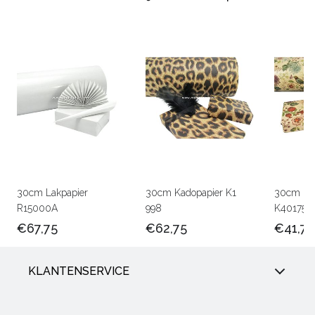
30cm Lakpapier
30cm Kadopapier K1
30cm Kra
R15000A
998
K401756
€67,75
€62,75
€41,75
KLANTENSERVICE