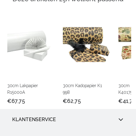
30cm Lakpapier
30cm Kadopapier K1
30cm Kra
R15000A
998
K401756
€67,75
€62,75
€41,75
KLANTENSERVICE