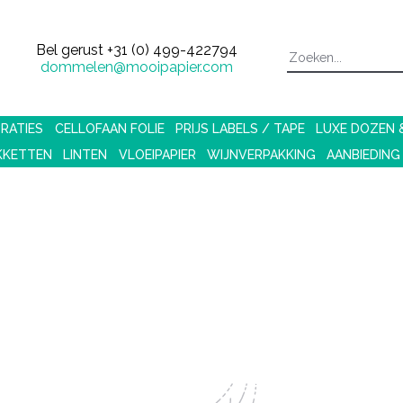
Bel gerust
+31 (0) 499-422794
dommelen@mooipapier.com
RATIES
CELLOFAAN FOLIE
PRIJS LABELS / TAPE
LUXE DOZEN
KKETTEN
LINTEN
VLOEIPAPIER
WIJNVERPAKKING
AANBIEDING