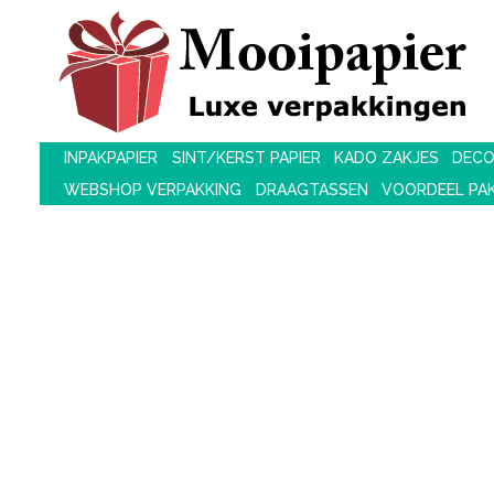
INPAKPAPIER
SINT/KERST PAPIER
KADO ZAKJES
DECO
WEBSHOP VERPAKKING
DRAAGTASSEN
VOORDEEL PA