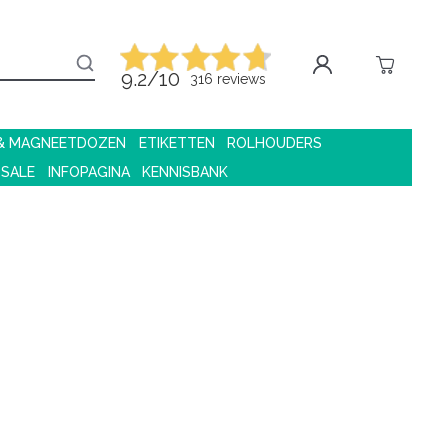
9.2/10
316 reviews
 & MAGNEETDOZEN
ETIKETTEN
ROLHOUDERS
 SALE
INFOPAGINA
KENNISBANK