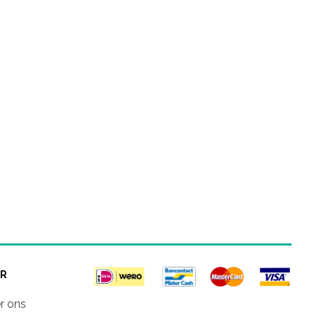
R
r ons