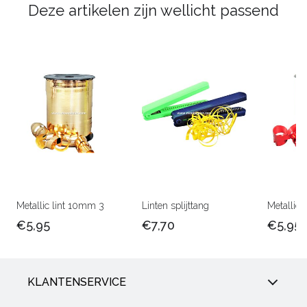
Deze artikelen zijn wellicht passend
Metallic lint 10mm 3
Linten splijttang
Metallic 
€5,95
€7,70
€5,95
KLANTENSERVICE