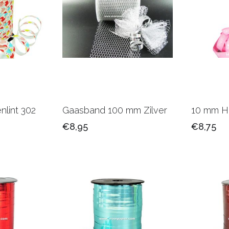
nlint 302
Gaasband 100 mm Zilver
10 mm Ho
€8,95
€8,75