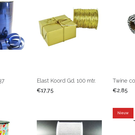
 37
Elast Koord Gd. 100 mtr.
Twine co
€17,75
€2,85
Nieuw