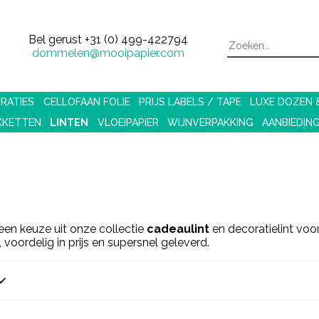
Bel gerust
+31 (0) 499-422794
dommelen@mooipapier.com
RATIES
CELLOFAAN FOLIE
PRIJS LABELS / TAPE
LUXE DOZEN
KKETTEN
LINTEN
VLOEIPAPIER
WIJNVERPAKKING
AANBIEDIN
 een keuze uit onze collectie
cadeaulint
en decoratielint vo
 voordelig in prijs en supersnel geleverd.