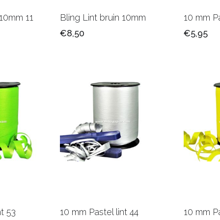
t 10mm 11
Bling Lint bruin 10mm
10 mm Pas
€8,50
€5,95
nt 53
10 mm Pastel lint 44
10 mm Pas