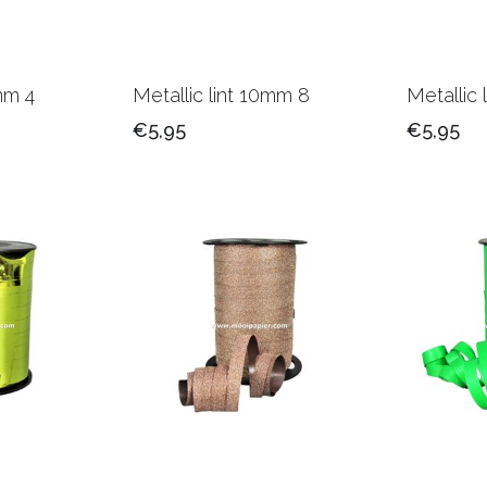
0mm 4
Metallic lint 10mm 8
Metallic 
€5,95
€5,95