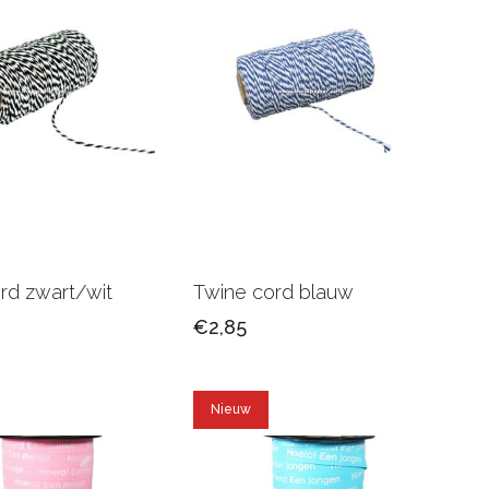
rd zwart/wit
Twine cord blauw
€2,85
Nieuw