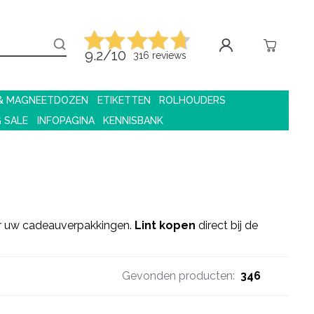
9.2/10
316 reviews
 & MAGNEETDOZEN
ETIKETTEN
ROLHOUDERS
G SALE
INFOPAGINA
KENNISBANK
or uw cadeauverpakkingen.
Lint kopen
direct bij de
Gevonden producten:
346