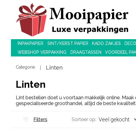
INPAKPAPIER
SINT/KERST PAPIER
KADO ZAKJES
DECO
WEBSHOP VERPAKKING
DRAAGTASSEN
VOORDEEL PA
Linten
Categorie
Linten
Lint bestellen doet u voortaan makkelijk online. Maak
gespecialiseerde groothandel, altijd de beste kwaliteit,
Veel gekocht
Filters
Sorteer op: