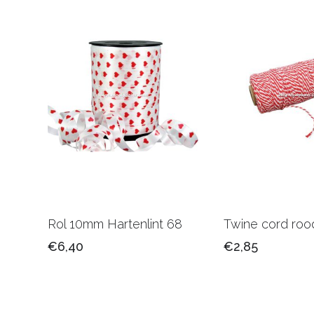
Rol 10mm Hartenlint 68
Twine cord roo
€6,40
€2,85