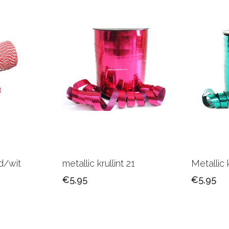
d/wit
metallic krullint 21
Metallic 
€5,95
€5,95