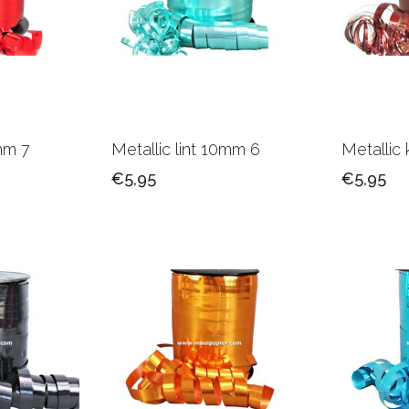
0mm 7
Metallic lint 10mm 6
Metallic 
€5,95
€5,95