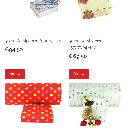
50cm Kerstpapier R90005H/V
50cm Kerstpapier
15767004M/V
€94,50
€69,50
Nieuw
Nieuw