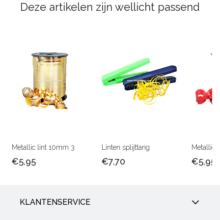
Deze artikelen zijn wellicht passend
Metallic lint 10mm 3
Linten splijttang
Metallic 
€5,95
€7,70
€5,95
KLANTENSERVICE