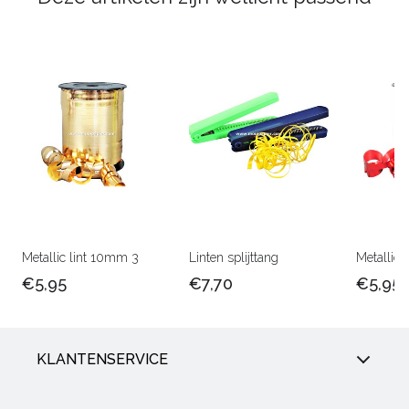
Metallic lint 10mm 3
Linten splijttang
Metallic 
€5,95
€7,70
€5,95
KLANTENSERVICE