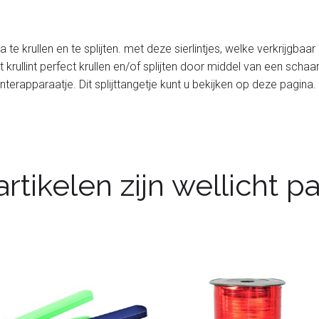
rima te krullen en te splijten. met deze sierlintjes, welke verkrijgbaa
it krullint perfect krullen en/of splijten door middel van een sch
terapparaatje. Dit splijttangetje kunt u bekijken op deze pagina.
rtikelen zijn wellicht 