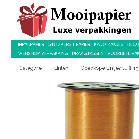
INPAKPAPIER
SINT/KERST PAPIER
KADO ZAKJES
DECO
WEBSHOP VERPAKKING
DRAAGTASSEN
VOORDEEL PA
Categorie
Linten
Goedkope Lintjes 10 & 