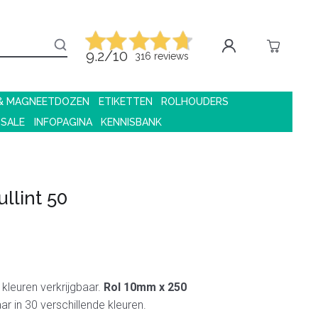
9.2/10
316 reviews
 & MAGNEETDOZEN
ETIKETTEN
ROLHOUDERS
 SALE
INFOPAGINA
KENNISBANK
llint 50
e kleuren verkrijgbaar.
Rol 10mm x 250
aar in 30 verschillende kleuren.