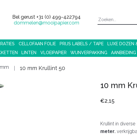
Bel gerust
+31 (0) 499-422794
dommelen@mooipapier.com
RATIES
CELLOFAAN FOLIE
PRIJS LABELS / TAPE
LUXE DOZEN
KKETTEN
LINTEN
VLOEIPAPIER
WIJNVERPAKKING
AANBIEDING
19mm
10 mm Krullint 50
10 mm Kru
€2,15
Krullint in divers
meter.
verkrijgb