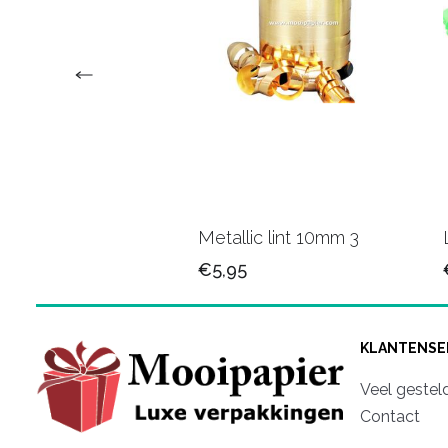
 Krullint 37
Metallic lint 10mm 3
€5,95
KLANTENSE
Veel gestel
Contact