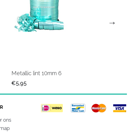
Metallic lint 10mm 6
Metallic krullint 10
€5,95
€5,95
R
r ons
emap