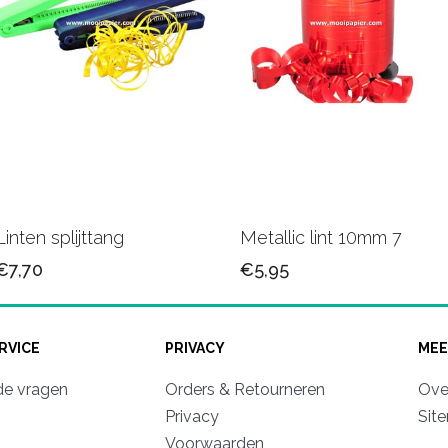
Linten splijttang
Metallic lint 10mm 7
€7,70
€5,95
RVICE
PRIVACY
MEE
de vragen
Orders & Retourneren
Ove
Privacy
Sit
Voorwaarden