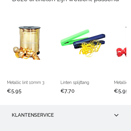
Metallic lint 10mm 3
Linten splijttang
Metallic 
€5,95
€7,70
€5,95
KLANTENSERVICE