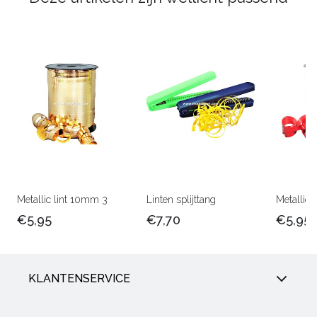
Metallic lint 10mm 3
Linten splijttang
Metallic 
€5,95
€7,70
€5,95
KLANTENSERVICE