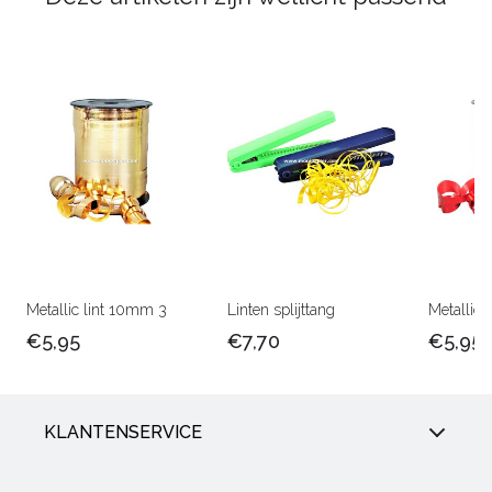
Metallic lint 10mm 3
Linten splijttang
Metallic 
€5,95
€7,70
€5,95
KLANTENSERVICE