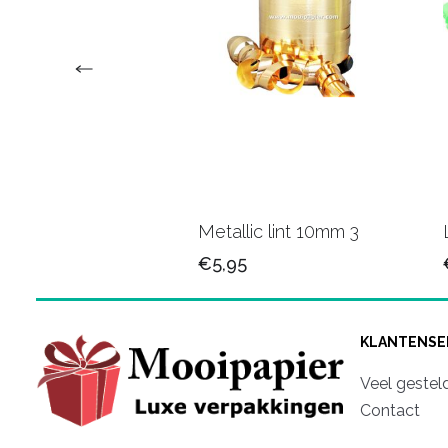
 Krullint 37
Metallic lint 10mm 3
€5,95
KLANTENSE
Veel gestel
Contact