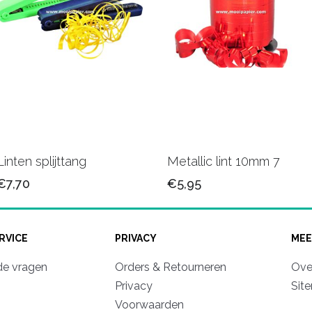
Linten splijttang
Metallic lint 10mm 7
€7,70
€5,95
RVICE
PRIVACY
MEE
de vragen
Orders & Retourneren
Ove
Privacy
Sit
Voorwaarden