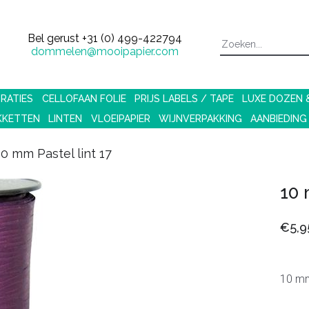
Bel gerust
+31 (0) 499-422794
dommelen@mooipapier.com
RATIES
CELLOFAAN FOLIE
PRIJS LABELS / TAPE
LUXE DOZEN
KKETTEN
LINTEN
VLOEIPAPIER
WIJNVERPAKKING
AANBIEDING
10 mm Pastel lint 17
10 
€5,9
10 mm 