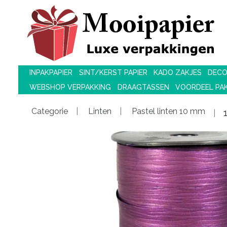
INPAKPAPIER
SINT/KERST PAPIER
KADO ZAKJES
DECO
WEBSHOP VERPAKKING
DRAAGTASSEN
VOORDEEL PA
Categorie
Linten
Pastel linten 10 mm