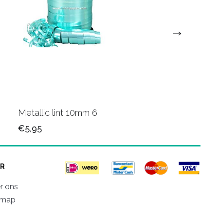
Metallic lint 10mm 6
Metallic krullint 10
€5,95
€5,95
R
r ons
emap