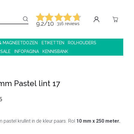
9.2/10
316 reviews
 & MAGNEETDOZEN
ETIKETTEN
ROLHOUDERS
 SALE
INFOPAGINA
KENNISBANK
mm Pastel lint 17
5
pastel krullint in de kleur paars. Rol
10 mm x 250 meter.