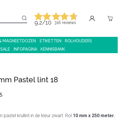
9.2/10
316 reviews
 & MAGNEETDOZEN
ETIKETTEN
ROLHOUDERS
 SALE
INFOPAGINA
KENNISBANK
mm Pastel lint 18
5
pastel krullint in de kleur zwart. Rol
10 mm x 250 meter.