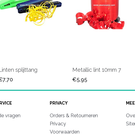
Linten splijttang
Metallic lint 10mm 7
€7,70
€5,95
RVICE
PRIVACY
MEE
de vragen
Orders & Retourneren
Ove
Privacy
Sit
Voorwaarden