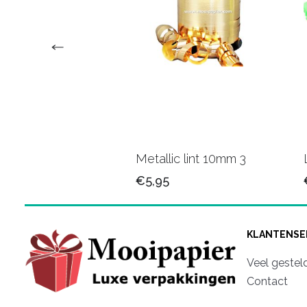
 Krullint 37
Metallic lint 10mm 3
€5,95
KLANTENSE
Veel gestel
Contact