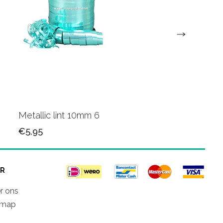
Metallic lint 10mm 6
Metallic krullint 10
€5,95
€5,95
R
r ons
emap