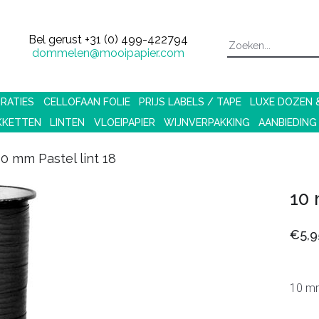
Bel gerust
+31 (0) 499-422794
dommelen@mooipapier.com
RATIES
CELLOFAAN FOLIE
PRIJS LABELS / TAPE
LUXE DOZEN
KKETTEN
LINTEN
VLOEIPAPIER
WIJNVERPAKKING
AANBIEDING
10 mm Pastel lint 18
10 
€5,9
10 mm 