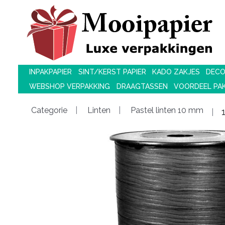
INPAKPAPIER
SINT/KERST PAPIER
KADO ZAKJES
DECO
WEBSHOP VERPAKKING
DRAAGTASSEN
VOORDEEL PA
Categorie
Linten
Pastel linten 10 mm