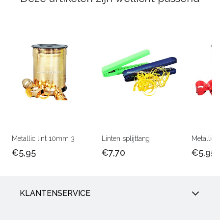
Metallic lint 10mm 3
Linten splijttang
Metallic 
€5,95
€7,70
€5,95
KLANTENSERVICE