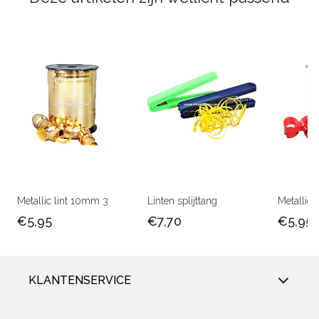
Metallic lint 10mm 3
Linten splijttang
Metallic 
€5,95
€7,70
€5,95
KLANTENSERVICE