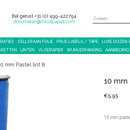
Bel gerust
+31 (0) 499-422794
dommelen@mooipapier.com
RATIES
CELLOFAAN FOLIE
PRIJS LABELS / TAPE
LUXE DOZEN
KKETTEN
LINTEN
VLOEIPAPIER
WIJNVERPAKKING
AANBIEDING
10 mm Pastel lint 8
10 mm P
€5,95
10 mm pastel 