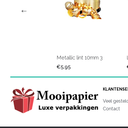
 Krullint 37
Metallic lint 10mm 3
€5,95
KLANTENSE
Veel gestel
Contact