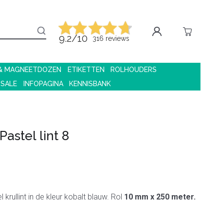
9.2/10
316 reviews
 & MAGNEETDOZEN
ETIKETTEN
ROLHOUDERS
 SALE
INFOPAGINA
KENNISBANK
astel lint 8
krullint in de kleur kobalt blauw. Rol
10 mm x 250 meter.