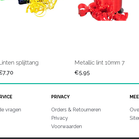
Linten splijttang
Metallic lint 10mm 7
€7,70
€5,95
RVICE
PRIVACY
MEE
de vragen
Orders & Retourneren
Ove
Privacy
Sit
Voorwaarden