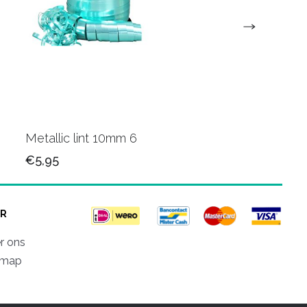
Metallic lint 10mm 6
Metallic krullint 10
€5,95
€5,95
R
r ons
emap