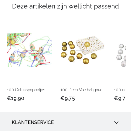
Deze artikelen zijn wellicht passend
100 Gelukspoppetjes
100 Deco Voetbal goud
100 deco 
€19,90
€9,75
€9,75
KLANTENSERVICE