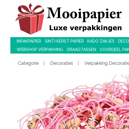
INPAKPAPIER
SINT/KERST PAPIER
KADO ZAKJES
DECO
WEBSHOP VERPAKKING
DRAAGTASSEN
VOORDEEL PA
Categorie
Decoraties
Verpakking Decorati