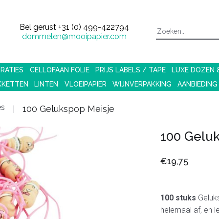
Bel gerust
+31 (0) 499-422794
dommelen@mooipapier.com
RATIES
CELLOFAAN FOLIE
PRIJS LABELS / TAPE
LUXE DOZEN
KKETTEN
LINTEN
VLOEIPAPIER
WIJNVERPAKKING
AANBIEDING
es
100 Gelukspop Meisje
100 Gelu
€19,75
100 stuks
Geluk
helemaal af, en l