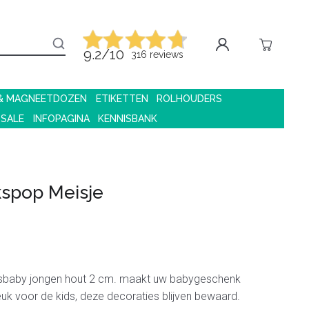
9.2/10
316 reviews
 & MAGNEETDOZEN
ETIKETTEN
ROLHOUDERS
 SALE
INFOPAGINA
KENNISBANK
kspop Meisje
sbaby jongen hout 2 cm. maakt uw babygeschenk
euk voor de kids, deze decoraties blijven bewaard.