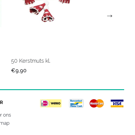
50 Kerstmuts kl.
Jute Kerstband 00
€9,90
€4,60
R
r ons
emap