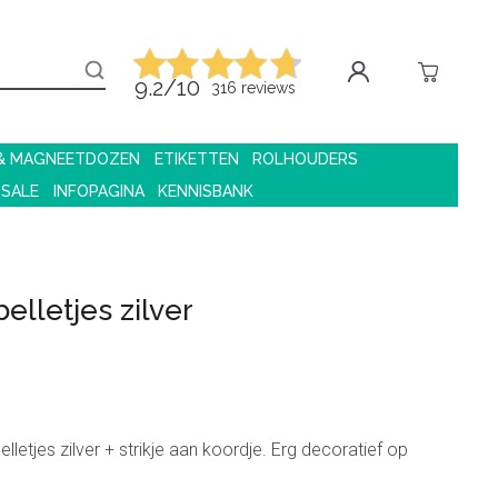
9.2/10
316 reviews
 & MAGNEETDOZEN
ETIKETTEN
ROLHOUDERS
 SALE
INFOPAGINA
KENNISBANK
elletjes zilver
lletjes zilver + strikje aan koordje. Erg decoratief op