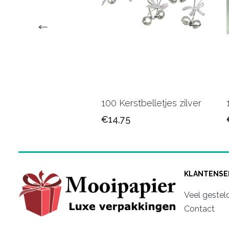
arlint Gd.
100 Kerstbelletjes zilver
5
€14,75
KLANTENSE
Veel gestel
Contact