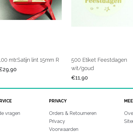
100 mtr.Satijn lint 15mm R
500 Etiket Feestdagen
wit/goud
€29,90
€11,90
RVICE
PRIVACY
MEE
de vragen
Orders & Retourneren
Ove
Privacy
Sit
Voorwaarden