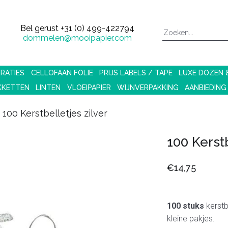
Bel gerust
+31 (0) 499-422794
dommelen@mooipapier.com
RATIES
CELLOFAAN FOLIE
PRIJS LABELS / TAPE
LUXE DOZEN
KKETTEN
LINTEN
VLOEIPAPIER
WIJNVERPAKKING
AANBIEDING
100 Kerstbelletjes zilver
100 Kerstb
€14,75
100 stuks
kerstbe
kleine pakjes.