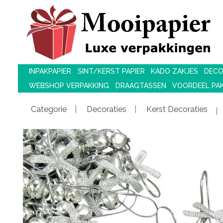
INPAKPAPIER
SINT/KERST PAPIER
KADO ZAKJES
DECO
WEBSHOP VERPAKKING
DRAAGTASSEN
VOORDEEL PA
Categorie
Decoraties
Kerst Decoraties