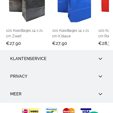
100 Koordtasjes 14 x 21
100 Koordtasjes 14 x 21
100 Koord
cm Zwart
cm K.blauw
cm Rood
€27,90
€27,90
€28,7
KLANTENSERVICE
PRIVACY
MEER