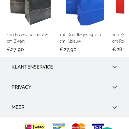
100 Koordtasjes 14 x 21
100 Koordtasjes 14 x 21
100 Koord
cm Zwart
cm K.blauw
cm Rood
€27,90
€27,90
€28,7
KLANTENSERVICE
PRIVACY
MEER