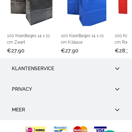
100 Koordtasjes 14 x 21
100 Koordtasjes 14 x 21
100 Koord
cm Zwart
cm K.blauw
cm Rood
€27,90
€27,90
€28,7
KLANTENSERVICE
PRIVACY
MEER