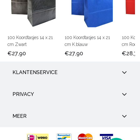
100 Koordtasjes 14 x 21
100 Koordtasjes 14 x 21
100 Koord
cm Zwart
cm K.blauw
cm Rood
€27,90
€27,90
€28,7
KLANTENSERVICE
PRIVACY
MEER