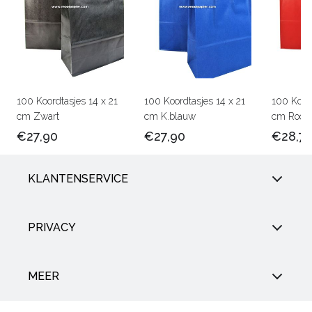
100 Koordtasjes 14 x 21
100 Koordtasjes 14 x 21
100 Koord
cm Zwart
cm K.blauw
cm Rood
€27,90
€27,90
€28,7
KLANTENSERVICE
PRIVACY
MEER