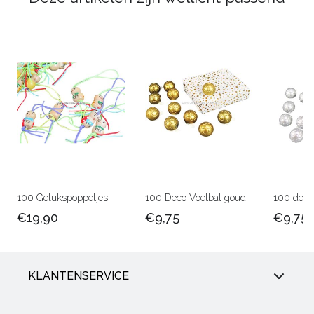
100 Gelukspoppetjes
100 Deco Voetbal goud
100 deco 
€19,90
€9,75
€9,75
KLANTENSERVICE