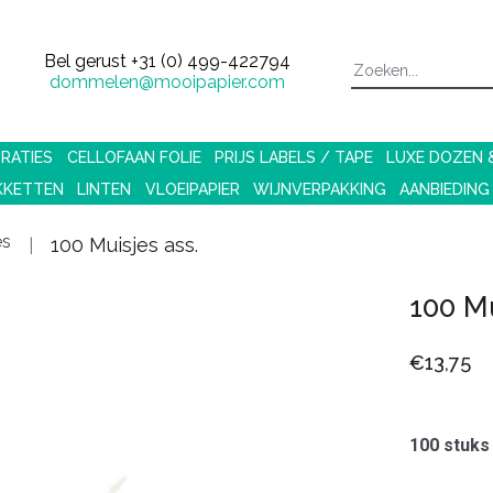
Bel gerust
+31 (0) 499-422794
dommelen@mooipapier.com
RATIES
CELLOFAAN FOLIE
PRIJS LABELS / TAPE
LUXE DOZEN
KKETTEN
LINTEN
VLOEIPAPIER
WIJNVERPAKKING
AANBIEDING
es
100 Muisjes ass.
100 Mu
€13,75
100 stuk