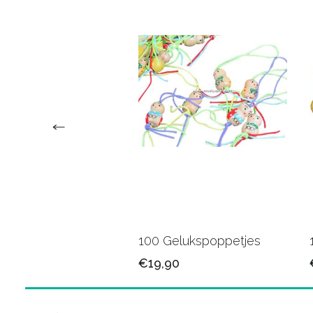
veertjes lila
100 Gelukspoppetjes
90
€19,90