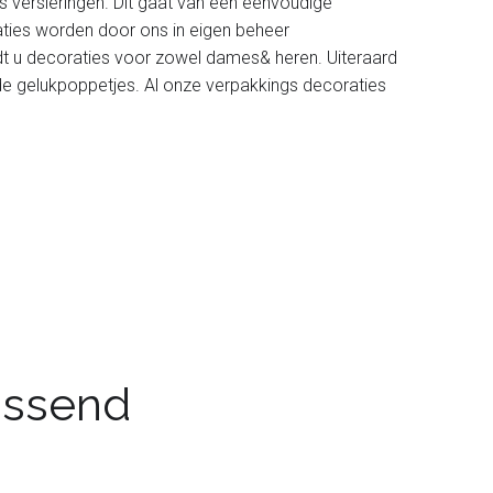
s versieringen. Dit gaat van een eenvoudige
aties worden door ons in eigen beheer
dt u decoraties voor zowel dames& heren. Uiteraard
de gelukpoppetjes. Al onze verpakkings decoraties
passend