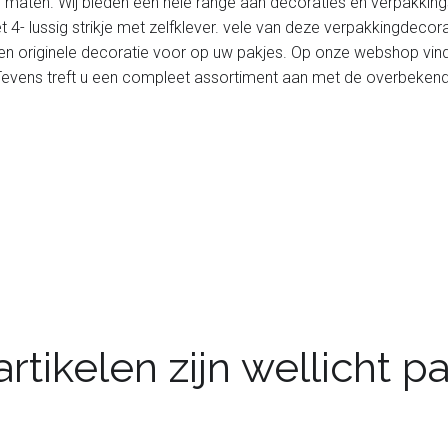
 maten. Wij bieden een hele range aan decoraties en verpakking
4- lussig strikje met zelfklever. vele van deze verpakkingdecor
een originele decoratie voor op uw pakjes. Op onze webshop vin
 Tevens treft u een compleet assortiment aan met de overbeken
rtikelen zijn wellicht 