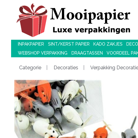
INPAKPAPIER
SINT/KERST PAPIER
KADO ZAKJES
DECO
WEBSHOP VERPAKKING
DRAAGTASSEN
VOORDEEL PA
Categorie
Decoraties
Verpakking Decorati