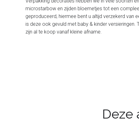
Verpakking
decoraties hebben we in vele soorten en
microstarbow en zijden bloemetjes tot een compleet 
geproduceerd, hiermee bent u altijd verzekerd van 
is deze ook gevuld met baby & kinder versieringen.
zijn al te koop vanaf kleine afname.
Deze a