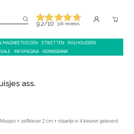
9.2/10
316 reviews
 & MAGNEETDOZEN
ETIKETTEN
ROLHOUDERS
 SALE
INFOPAGINA
KENNISBANK
isjes ass.
s
Muisjes + zelfklever 2 cm + staartje in 4 kleuren geleverd.