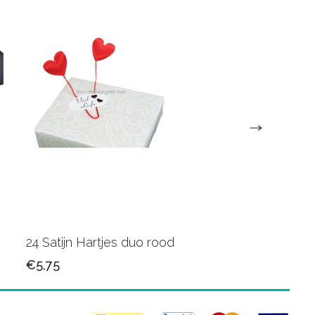
24 Satijn Hartjes duo rood
60 Bloem roze
€5,75
€10,75