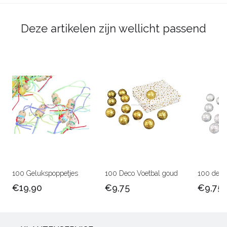
Deze artikelen zijn wellicht passend
100 Gelukspoppetjes
100 Deco Voetbal goud
100 deco 
€19,90
€9,75
€9,75