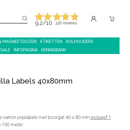
9.2/10
316 reviews
 & MAGNEETDOZEN
ETIKETTEN
ROLHOUDERS
 SALE
INFOPAGINA
KENNISBANK
illa Labels 40x80mm
ne natron prijslabels met boorgat 40 x 80 mm
inclusief 1
 100 meter.