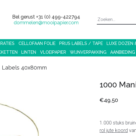
Bel gerust
+31 (0) 499-422794
dommelen@mooipapier.com
RATIES
CELLOFAAN FOLIE
PRIJS LABELS / TAPE
LUXE DOZEN
KKETTEN
LINTEN
VLOEIPAPIER
WIJNVERPAKKING
AANBIEDING
a Labels 40x80mm
1000 Man
€49,50
1.000 stuks brui
rol jute koord
van