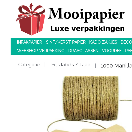
INPAKPAPIER
SINT/KERST PAPIER
KADO ZAKJES
DECO
WEBSHOP VERPAKKING
DRAAGTASSEN
VOORDEEL PA
Categorie
Prijs labels / Tape
1000 Manill