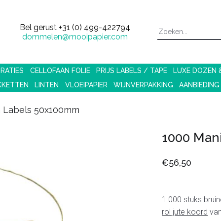
Bel gerust
+31 (0) 499-422794
dommelen@mooipapier.com
RATIES
CELLOFAAN FOLIE
PRIJS LABELS / TAPE
LUXE DOZEN
KKETTEN
LINTEN
VLOEIPAPIER
WIJNVERPAKKING
AANBIEDING
a Labels 50x100mm
1000 Man
€56,50
1.000 stuks brui
rol jute koord
van