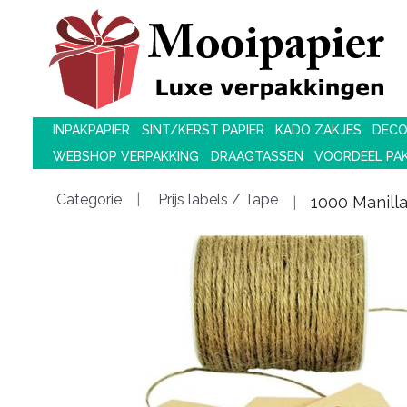
INPAKPAPIER
SINT/KERST PAPIER
KADO ZAKJES
DECO
WEBSHOP VERPAKKING
DRAAGTASSEN
VOORDEEL PA
Categorie
Prijs labels / Tape
1000 Manill