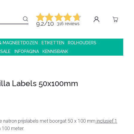
9.2/10
316 reviews
 & MAGNEETDOZEN
ETIKETTEN
ROLHOUDERS
 SALE
INFOPAGINA
KENNISBANK
illa Labels 50x100mm
ne natron prijslabels met boorgat 50 x 100 mm
inclusief 1
 100 meter.