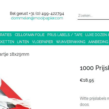
Bel gerust
+31 (0) 499-422794
dommelen@mooipapier.com
RATIES
CELLOFAAN FOLIE
PRIJS LABELS / TAPE
LUXE DOZEN
KKETTEN
LINTEN
VLOEIPAPIER
WIJNVERPAKKING
AANBIEDING
aartje 18x29mm
1000 Prij
€18,95
Witte prijslabels
doos.