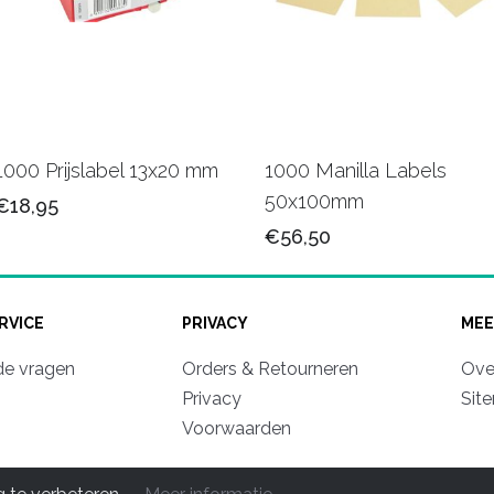
1000 Prijslabel 13x20 mm
1000 Manilla Labels
50x100mm
€18,95
€56,50
RVICE
PRIVACY
MEE
de vragen
Orders & Retourneren
Ove
Privacy
Sit
Voorwaarden
© 2011-2026 Mooipapier luxe Verpakkingen. All rights reserve