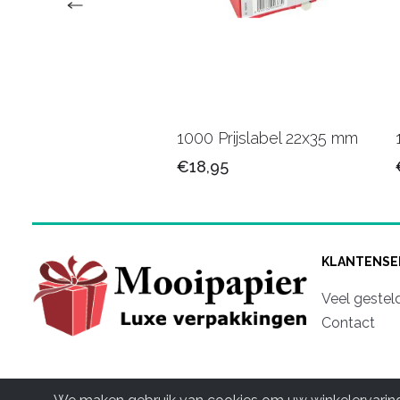
adobonnen W
1000 Prijslabel 22x35 mm
5
€18,95
KLANTENSE
Veel gestel
Contact