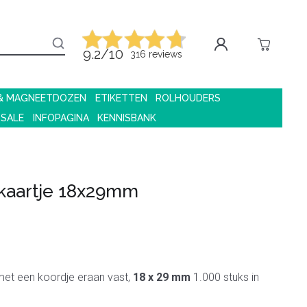
9.2/10
316 reviews
 & MAGNEETDOZEN
ETIKETTEN
ROLHOUDERS
 SALE
INFOPAGINA
KENNISBANK
skaartje 18x29mm
 met een koordje eraan vast,
18 x 29 mm
1.000 stuks in