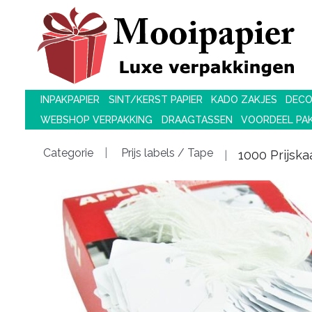
INPAKPAPIER
SINT/KERST PAPIER
KADO ZAKJES
DECO
WEBSHOP VERPAKKING
DRAAGTASSEN
VOORDEEL PA
Categorie
Prijs labels / Tape
1000 Prijsk