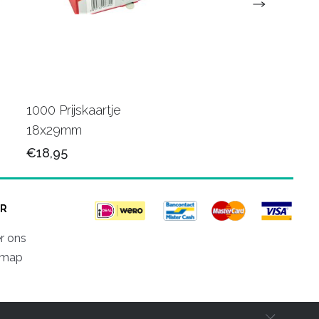
1000 Prijskaartje
10 rol Tape 15 mm
18x29mm
€12,95
€18,95
R
r ons
emap
d