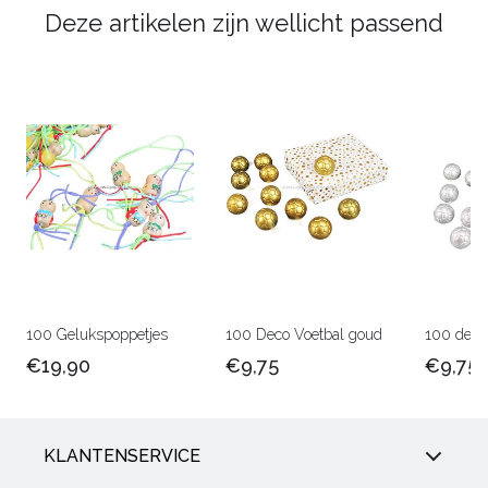
Deze artikelen zijn wellicht passend
100 Gelukspoppetjes
100 Deco Voetbal goud
100 deco 
€19,90
€9,75
€9,75
KLANTENSERVICE