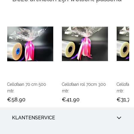
Cellofaan 70 cm 500
Cellofaan rol 70cm 300
Cellofaa
mtr.
mtr.
mtr.
€58,90
€41,90
€31,75
KLANTENSERVICE