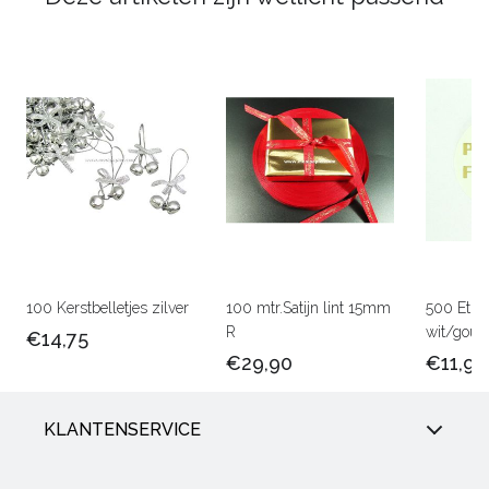
100 Kerstbelletjes zilver
100 mtr.Satijn lint 15mm
500 Etik
R
wit/goud
€14,75
€29,90
€11,90
KLANTENSERVICE