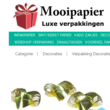
INPAKPAPIER
SINT/KERST PAPIER
KADO ZAKJES
DECO
WEBSHOP VERPAKKING
DRAAGTASSEN
VOORDEEL PA
Categorie
Decoraties
Verpakking Decorati