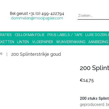
Bel gerust
+31 (0) 499-422794
dommelen@mooipapier.com
RATIES
CELLOFAAN FOLIE
PRIJS LABELS / TAPE
LUXE DOZEN
KKETTEN
LINTEN
VLOEIPAPIER
WIJNVERPAKKING
AANBIEDING
es
200 Splinterstrikje goud
200 Splin
€14,75
200 stuks Splin
geproduceerd. bre