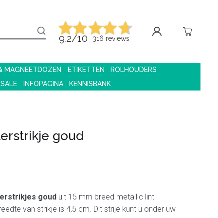
9.2/10
316 reviews
 & MAGNEETDOZEN
ETIKETTEN
ROLHOUDERS
 SALE
INFOPAGINA
KENNISBANK
terstrikje goud
terstrikjes goud
uit 15 mm breed metallic lint
edte van strikje is 4,5 cm. Dit strije kunt u onder uw