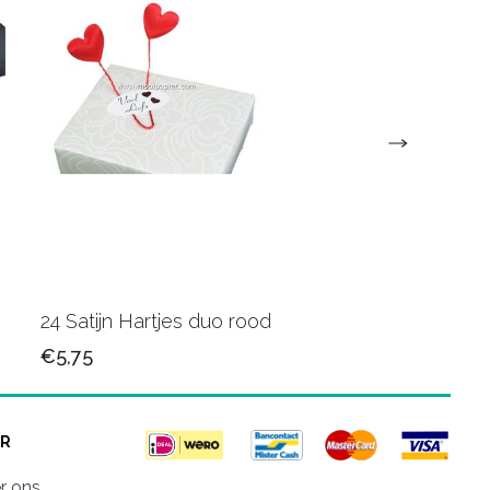
24 Satijn Hartjes duo rood
60 Bloem roze
€5,75
€10,75
R
r ons