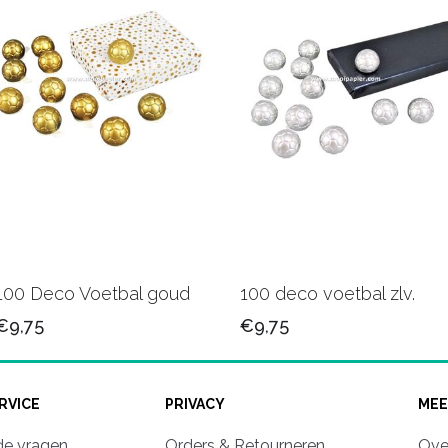
100 Deco Voetbal goud
100 deco voetbal zlv.
€9,75
€9,75
RVICE
PRIVACY
MEE
de vragen
Orders & Retourneren
Ove