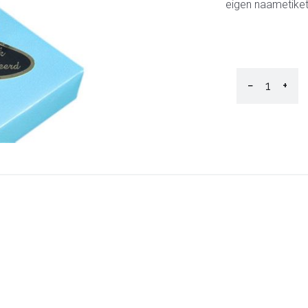
eigen naametiket
−
+