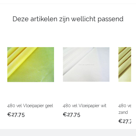
Deze artikelen zijn wellicht passend
480 vel Vloeipapier geel
480 vel Vloeipapier wit
480 vel V
zand
€27,75
€27,75
€27,75