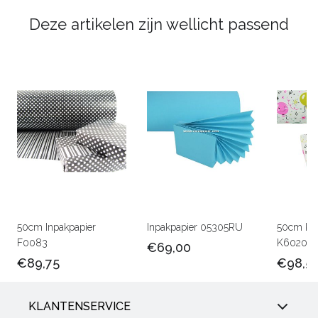
Deze artikelen zijn wellicht passend
50cm Inpakpapier
Inpakpapier 05305RU
50cm Kin
F0083
K602047
€69,00
€89,75
€98,5
KLANTENSERVICE