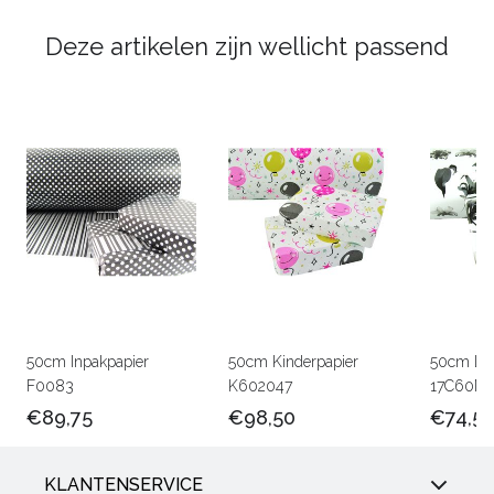
Deze artikelen zijn wellicht passend
50cm Inpakpapier
50cm Kinderpapier
50cm Lux
F0083
K602047
17C60M
€89,75
€98,50
€74,5
KLANTENSERVICE