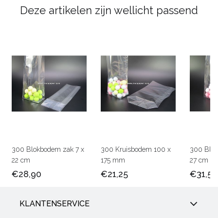
Deze artikelen zijn wellicht passend
300 Blokbodem zak 7 x
300 Kruisbodem 100 x
300 Blok
22 cm
175 mm
27 cm
€28,90
€21,25
€31,50
KLANTENSERVICE