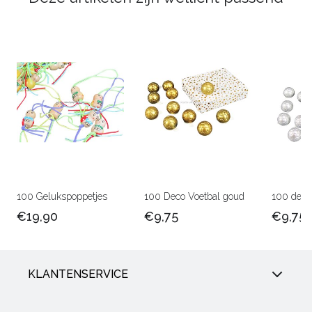
100 Gelukspoppetjes
100 Deco Voetbal goud
100 deco 
€19,90
€9,75
€9,75
KLANTENSERVICE