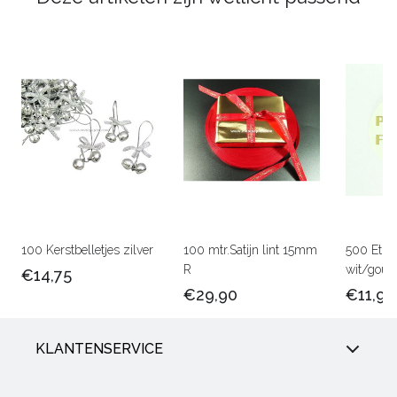
100 Kerstbelletjes zilver
100 mtr.Satijn lint 15mm
500 Etik
R
wit/goud
€14,75
€29,90
€11,90
KLANTENSERVICE