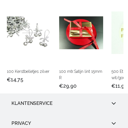
100 Kerstbelletjes zilver
100 mtr.Satijn lint 15mm
500 Etik
R
wit/goud
€14,75
€29,90
€11,90
KLANTENSERVICE
PRIVACY