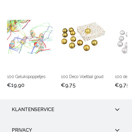
100 Gelukspoppetjes
100 Deco Voetbal goud
100 deco 
€19,90
€9,75
€9,75
KLANTENSERVICE
PRIVACY