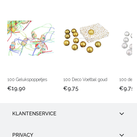
100 Gelukspoppetjes
100 Deco Voetbal goud
100 deco 
€19,90
€9,75
€9,75
KLANTENSERVICE
PRIVACY