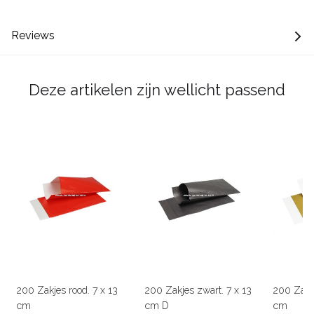
Reviews
Deze artikelen zijn wellicht passend
200 Zakjes rood. 7 x 13
200 Zakjes zwart. 7 x 13
200 Zakj
cm
cm D
cm