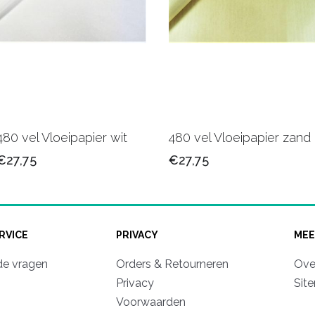
480 vel Vloeipapier wit
480 vel Vloeipapier zand
€27,75
€27,75
RVICE
PRIVACY
MEE
de vragen
Orders & Retourneren
Ove
Privacy
Sit
Voorwaarden