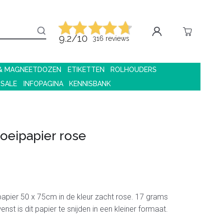
9.2/10
316 reviews
 & MAGNEETDOZEN
ETIKETTEN
ROLHOUDERS
 SALE
INFOPAGINA
KENNISBANK
loeipapier rose
papier 50 x 75cm in de kleur zacht rose. 17 grams
nst is dit papier te snijden in een kleiner formaat.