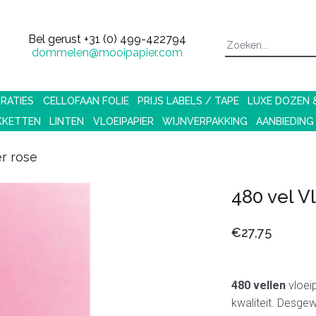
Bel gerust
+31 (0) 499-422794
dommelen@mooipapier.com
RATIES
CELLOFAAN FOLIE
PRIJS LABELS / TAPE
LUXE DOZEN
KKETTEN
LINTEN
VLOEIPAPIER
WIJNVERPAKKING
AANBIEDING
er rose
480 vel V
€27,75
480 vellen
vloei
kwaliteit. Desgewe