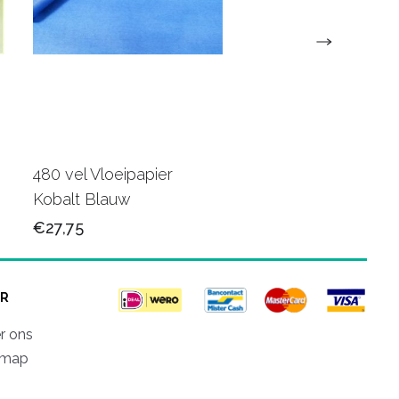
480 vel Vloeipapier
480 vel Vloeipapier 
Kobalt Blauw
€27,75
€27,75
R
r ons
emap