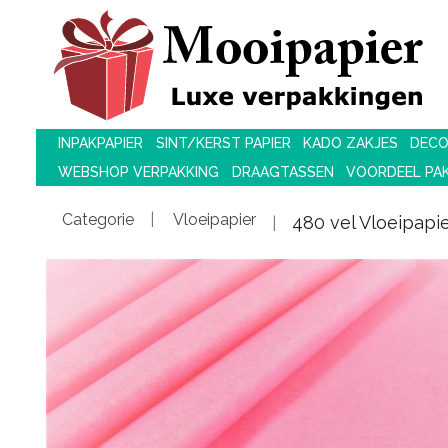
INPAKPAPIER
SINT/KERST PAPIER
KADO ZAKJES
DECO
WEBSHOP VERPAKKING
DRAAGTASSEN
VOORDEEL PA
Categorie
Vloeipapier
480 vel Vloeipapi