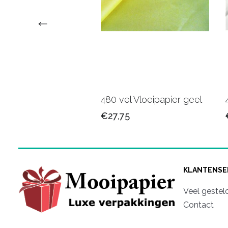
l Vloeipapier grijs
480 vel Vloeipapier geel
75
€27,75
KLANTENSE
Veel gestel
Contact