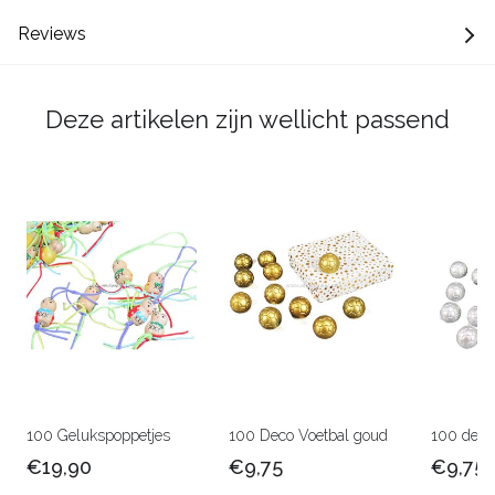
Reviews
Deze artikelen zijn wellicht passend
100 Gelukspoppetjes
100 Deco Voetbal goud
100 deco 
€19,90
€9,75
€9,75